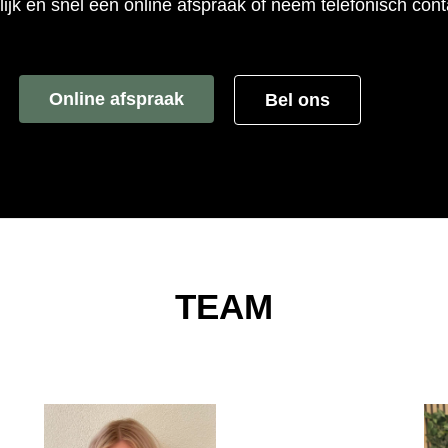
jk en snel een online afspraak of neem telefonisch cont
Online afspraak
Bel ons
TEAM