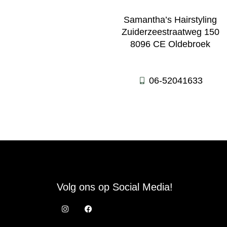
Samantha’s Hairstyling
Zuiderzeestraatweg 150
8096 CE Oldebroek
06-52041633
Volg ons op Social Media!
I
F